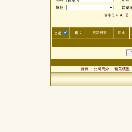
屋苑
建築
A
B
首字母 >
相片
更新日期
用途
全選
首頁
公司簡介
精選樓盤
．
．