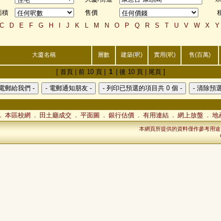
面積
售價
C
D
E
F
G
H
I
J
K
L
M
N
O
P
Q
R
S
T
U
V
W
X
Y
大廈名稱
層數
建築(呎)
實用(呎)
售(百萬)
[ 首頁 | 前 10 頁 |
1
| 後 10 頁 | 尾頁 ]
本區校網
田土廳成交
平面圖
銀行估價
有用連結
網上放盤
地
．
．
．
．
．
．
．
本網頁所提供的資料僅作參考用途