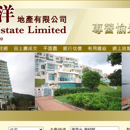
大廈/街道
類