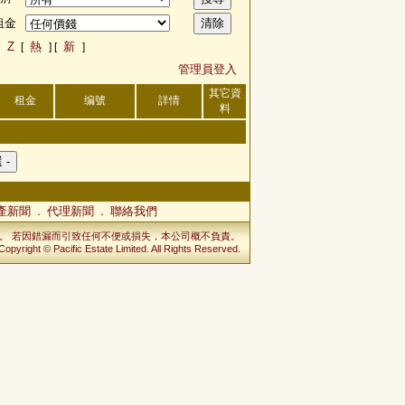
租金
Z
熱
新
[
] [
]
管理員登入
其它資
租金
编號
詳情
料
產新聞
代理新聞
聯絡我們
．
．
。 若因錯漏而引致任何不便或損失，本公司概不負責。
Copyright © Pacific Estate Limited. All Rights Reserved.