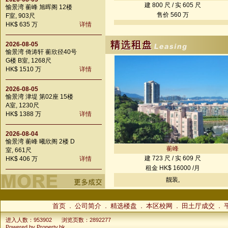
建 800 尺 / 实 605 尺
愉景湾 蘅峰 旭晖阁 12楼
售价 560 万
F室, 903尺
HK$ 635 万
详情
2026-08-05
愉景湾 倚涛轩 蘅欣径40号
G楼 B室, 1268尺
HK$ 1510 万
详情
2026-08-05
愉景湾 津堤 第02座 15楼
A室, 1230尺
HK$ 1388 万
详情
2026-08-04
愉景湾 蘅峰 曦欣阁 2楼 D
蘅峰
室, 661尺
建 723 尺 / 实 609 尺
HK$ 406 万
详情
租金 HK$ 16000 /月
靓装,
首页
公司简介
精选楼盘
本区校网
田土厅成交
．
．
．
．
．
进入人数：953902
浏览页数：2892277
Powered by
Property.hk