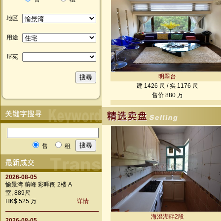
地区
用途
屋苑
明翠台
建 1426 尺 / 实 1176 尺
售价 880 万
售
租
2026-08-05
愉景湾 蘅峰 彩晖阁 2楼 A
室, 889尺
HK$ 525 万
详情
海澄湖畔2段
2026-08-05