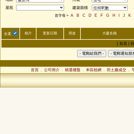
屋苑
建築面積
A
B
C
D
E
F
G
H
I
J
K
首字母 >
相片
更新日期
用途
大廈名稱
全選
[ 首頁 | 前
首頁
公司簡介
精選樓盤
本區校網
田土廳成交
．
．
．
．
．